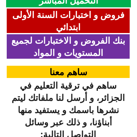
التحميل المباشر
بحوث الرياضيات
فروض و اختبارات السنة الأولى
بحوث التاريخ و الجغرافيا
ابتدائي
بحوث الفيزياء و الكيمياء
بنك الفروض و الاختبارات لجميع
المستويات و المواد
بحوث العلوم الطبيعية
بحوث اللغة الفرنسية
ساهم معنا
بحوث اللغة الانجليزية
ساهم في ترقية التعليم في
بحوث في مجالات اخرى
الجزائر، و أرسل لنا ملفاتك ليتم
نشرها باسمك و يستفيد منها
أبناؤنا، و ذلك عبر وسائل
التواصل التالية: