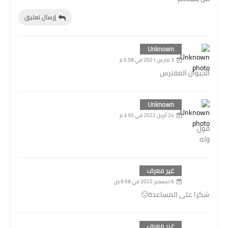
إرسال تعليق
Unknown
3 مارس 2021 في 5:58 م
الحيوان المفترس
Unknown
24 أبريل 2022 في 3:50 م
قول
وله
غير معرف
6 ديسمبر 2022 في 9:58 ص
شكرا على المساعدة🙂
غير معرف