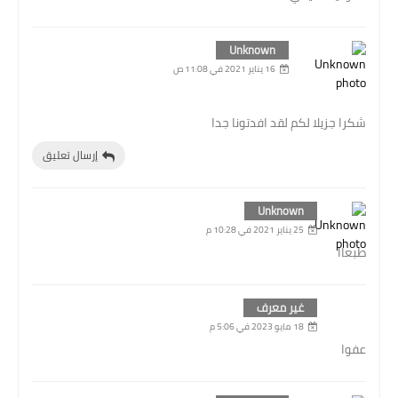
Unknown
16 يناير 2021 في 11:08 ص
شكرا جزيلا لكم لقد افدتونا جدا
إرسال تعليق
Unknown
25 يناير 2021 في 10:28 م
طبعاا
غير معرف
18 مايو 2023 في 5:06 م
عفوا