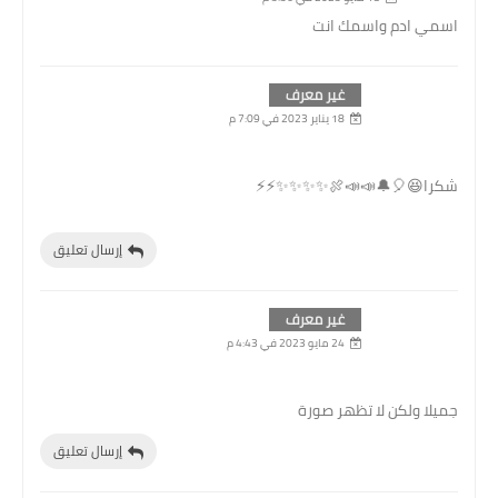
اسمي ادم واسمك انت
غير معرف
18 يناير 2023 في 7:09 م
شكرا😆🎈🔔📣📣🍖✨✨✨✨⚡⚡
إرسال تعليق
غير معرف
24 مايو 2023 في 4:43 م
جميلا ولكن لا تظهر صورة
إرسال تعليق