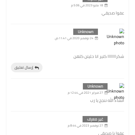
18 مايو 2023 في 5:06 م
عفوا صديقي
Unknown
24 نوفمبر 2020 في 11:41 ص
شكرااااااا كتير انا حليتن كلهن
إرسال تعليق
Unknown
27 فبراير 2021 في 12:44 م
انشاء الله ننجح يا رب
غير معرف
27 نوفمبر 2023 في 8:44 م
عفوا يا صديقي