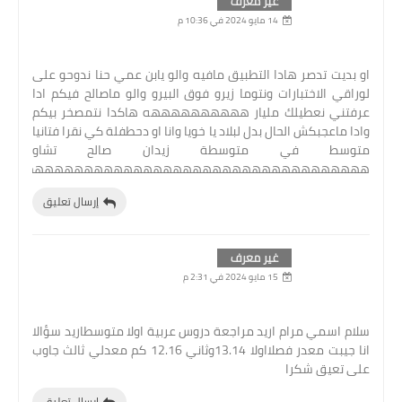
غير معرف
14 مايو 2024 في 10:36 م
او بديت تدصر هادا التطبيق مافيه والو يابن عمي حنا ندوحو على
لوراقي الاختبارات ونتوما زيرو فوق البيرو والو ماصالح فيكم ادا
عرفتني نعطيلك مليار ههههههههههه هاكدا نتمصخر بيكم
وادا ماعجبكش الحال بدل لبلاد يا خويا وانا او دحطفلة كي نقرا فتانيا
متوسط في متوسطة زيدان صالح تشاو
هههههههههههههههههههههههههههههههههههه
إرسال تعليق
غير معرف
15 مايو 2024 في 2:31 م
سلام اسمي مرام اريد مراجعة دروس عربية اولا متوسطاريد سؤالا
انا جيبت معدر فصلااولا 13.14وثاني 12.16 كم معدلي ثالث جاوب
على تعيق شكرا
إرسال تعليق