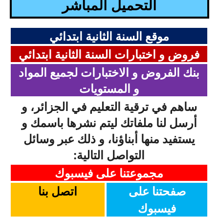
التحميل المباشر
بحوث الرياضيات
موقع السنة الثانية ابتدائي
بحوث التاريخ و الجغرافيا
فروض و اختبارات السنة الثانية ابتدائي
بحوث الفيزياء و الكيمياء
بنك الفروض و الاختبارات لجميع المواد
بحوث العلوم الطبيعية
و المستويات
ساهم في ترقية التعليم في الجزائر، و
بحوث اللغة الفرنسية
أرسل لنا ملفاتك ليتم نشرها باسمك و
بحوث اللغة الانجليزية
يستفيد منها أبناؤنا، و ذلك عبر وسائل
بحوث في مجالات اخرى
التواصل التالية:
مجموعتنا على فيسبوك
صفحتنا على
اتصل
بنا
فيسبوك