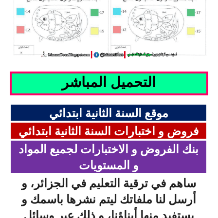
السنة الرابعة متوسط
شهادة التعليم المتوسط
بنك الفروض و الاختبارات
محفظة الأستاذ
التحميل المباشر
بنك مذكرات الاستاذ
موقع السنة الثانية ابتدائي
بنك التوزيعات الشهرية
فروض و اختبارات السنة الثانية ابتدائي
دفاتر استاذ التعليم الابتدائي
بنك الفروض و الاختبارات لجميع المواد
و المستويات
المسابقات المهنية
ساهم في ترقية التعليم في الجزائر، و
البحوث الجاهزة
أرسل لنا ملفاتك ليتم نشرها باسمك و
بحوث اللغة العربية
يستفيد منها أبناؤنا، و ذلك عبر وسائل