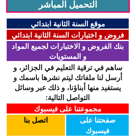
التحميل المباشر
بحوث الرياضيات
موقع السنة الثانية ابتدائي
بحوث التاريخ و الجغرافيا
فروض و اختبارات السنة الثانية ابتدائي
بحوث الفيزياء و الكيمياء
بنك الفروض و الاختبارات لجميع المواد
بحوث العلوم الطبيعية
و المستويات
بحوث اللغة الفرنسية
ساهم في ترقية التعليم في الجزائر، و
أرسل لنا ملفاتك ليتم نشرها باسمك و
بحوث اللغة الانجليزية
يستفيد منها أبناؤنا، و ذلك عبر وسائل
بحوث في مجالات اخرى
التواصل التالية:
مجموعتنا على فيسبوك
صفحتنا على
اتصل
بنا
فيسبوك