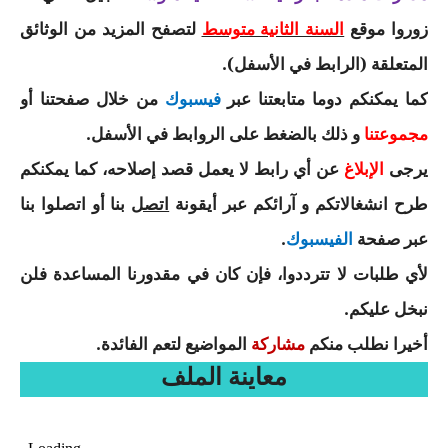
السنة الرابعة متوسط
زوروا موقع
لتصفح المزيد من الوثائق
السنة الثانية متوسط
المتعلقة (الرابط في الأسفل).
شهادة التعليم المتوسط
كما يمكنكم دوما متابعتنا عبر
من خلال صفحتنا أو
فيسبوك
بنك الفروض و الاختبارات
و ذلك بالضغط على الروابط في الأسفل
.
مجموعتنا
محفظة الأستاذ
يرجى
عن أي رابط لا يعمل قصد إصلاحه، كما يمكنكم
الإبلاغ
بنك مذكرات الاستاذ
طرح انشغالاتكم و آرائكم عبر أيقونة
بنا أو اتصلوا بنا
اتصل
عبر صفحة
.
الفيسبوك
بنك التوزيعات الشهرية
لأي طلبات لا تترددوا، فإن كان في مقدورنا المساعدة فلن
دفاتر استاذ التعليم الابتدائي
نبخل عليكم
.
المسابقات المهنية
أخيرا نطلب منكم
المواضيع لتعم الفائدة.
مشاركة
معاينة الملف
البحوث الجاهزة
بحوث اللغة العربية