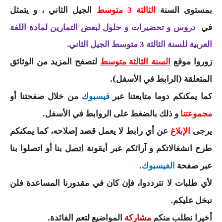
السنة الرابعة متوسط
بمستوى السنة
الجيل الثاني ، و يتمثل
الثالثة 3 متوسط
في
دروس و تحضيرات و حلول لبعض التمارين لمادة اللغة
شهادة التعليم المتوسط
العربية للسنة الثالثة 3 متوسط الجيل الثاني.
بنك الفروض و الاختبارات
زوروا موقع
لتصفح المزيد من الوثائق
السنة الثالثة متوسط
محفظة الأستاذ
المتعلقة (الرابط في الأسفل).
كما يمكنكم دوما متابعتنا عبر
من خلال صفحتنا أو
فيسبوك
بنك مذكرات الاستاذ
و ذلك بالضغط على الروابط في الأسفل
.
مجموعتنا
بنك التوزيعات الشهرية
يرجى
عن أي رابط لا يعمل قصد إصلاحه، كما يمكنكم
الإبلاغ
دفاتر استاذ التعليم الابتدائي
طرح انشغالاتكم و آرائكم عبر أيقونة
بنا أو اتصلوا بنا
اتصل
عبر صفحة
.
الفيسبوك
المسابقات المهنية
لأي طلبات لا تترددوا، فإن كان في مقدورنا المساعدة فلن
البحوث الجاهزة
نبخل عليكم
.
بحوث اللغة العربية
أخيرا نطلب منكم
المواضيع لتعم الفائدة.
مشاركة