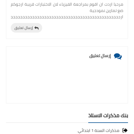
مرحبا اردت ان اقوم بمراجعة الفيزياء لان الاختبارات قريبة ارجوكم
ضع تمارين نمودجية
ارجججججججججججججججججججججججججججججججججججججججججججججججججج
إرسال تعليق
إرسال تعليق
بنك مذكرات الاستاذ
مذكرات السنة 1 ابتدائي