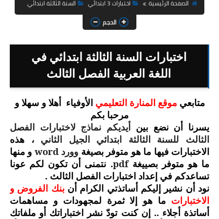
السنة الثانية ابتدائي
الصفحة الرئيسية
اختبارات 3 ابتدائي
السنة الثالثة ابتدائي
الحجم
السنة الثالثة ابتدائي
السنة الرابعة ابتدائي
اختبارات السنة الثالثة ابتدائي في
السنة الخامسة ابتدائي
اللغة العربية الفصل الثالث
شهادة التعليم الابتدائي
متابعي
موقع المنارة التعليمي
الأوفياء
أهلا و سهلا و
مرحبا بكم
تزيين القسم
يسرنا أن نضع بين
أيديكم نماذج لاختبارات الفصل
التعليم المتوسط
الثالث للسنة الثالثة ابتدائي الجيل الثاني
، هذه
وورد
word
الاختبارات فيها ما هو متوفر بصيغة
و منها
السنة الاولى متوسط
pdf
. نتمنى أن تكون لكم عونا
ما هو متوفر بصييغة
تساعدكم في إعداد اختبارات الفصل الثالث .
السنة الثانية متوسط
نود أن نشير إليكم أساتذتي الكرام أن
بنك الفروض و
الاختبارات
ما هو إلا ثمرة لمجهودات و مساهمات
السنة الثالثة متوسط
أساتذة أجلاء .. إن كنت تودّ نشر اختباراتك أو ملفاتك