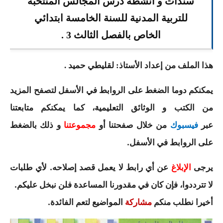
سندات و انشطة درس المجالس المنتخبة
السنة الرابعة متوسط
للتربية المدنية للسنة الخامسة ابتدائي
شهادة التعليم المتوسط
الخاص بالفصل الثالث 3 .
بنك الفروض و الاختبارات
هذا الملف من إعداد الأستاذ: لقليطي حميد .
محفظة الأستاذ
يمكنكم دوما الضغط على الروابط في الأسفل لتصفح المزيد
بنك مذكرات الاستاذ
من الكتب و الوثائق التعليمية، كما يمكنكم متابعتنا
بنك التوزيعات الشهرية
عبر
من خلال صفحتنا أو
و ذلك بالضغط
فيسبوك
مجموعتنا
على الروابط في الأسفل
.
دفاتر استاذ التعليم الابتدائي
يرجى
عن أي رابط لا يعمل قصد إصلاحه.
لأي طلبات
المسابقات المهنية
الإبلاغ
لا تترددوا، فإن كان في مقدورنا المساعدة فلن نبخل عليكم
.
البحوث الجاهزة
أخيرا نطلب منكم
المواضيع لتعم الفائدة.
مشاركة
بحوث اللغة العربية