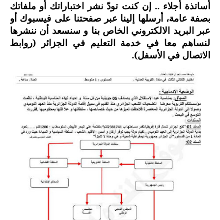
أساتذة أجلاء .. إن كنت تودّ نشر اختباراتك أو ملفاتك
السنة الرابعة متوسط
بصفة عامة، أرسلها إلينا عبر صفحتنا على فيسبوك أو
عبر البريد الالكتروني الخاص بنا و سنسعد أن ننشرها
شهادة التعليم المتوسط
لنساهم معا في خدمة التعليم في الجزائر (روابط
الاتصال في الأسفل).
بنك الفروض و الاختبارات
محفظة الأستاذ
بنك مذكرات الاستاذ
بنك التوزيعات الشهرية
دفاتر استاذ التعليم الابتدائي
المسابقات المهنية
البحوث الجاهزة
بحوث اللغة العربية