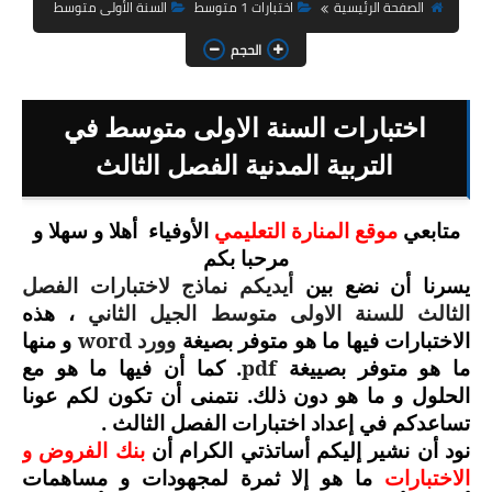
السنة الثانية ابتدائي
الصفحة الرئيسية
اختبارات 1 متوسط
السنة الأولى متوسط
الحجم
السنة الثالثة ابتدائي
السنة الرابعة ابتدائي
اختبارات السنة الاولى متوسط في
السنة الخامسة ابتدائي
التربية المدنية الفصل الثالث
شهادة التعليم الابتدائي
متابعي
موقع المنارة التعليمي
الأوفياء
أهلا و سهلا و
مرحبا بكم
تزيين القسم
يسرنا أن نضع بين
أيديكم نماذج لاختبارات الفصل
التعليم المتوسط
الثالث للسنة الاولى متوسط الجيل الثاني
، هذه
وورد
word
الاختبارات فيها ما هو متوفر بصيغة
و منها
السنة الاولى متوسط
pdf
. كما أن فيها ما هو مع
ما هو متوفر بصييغة
الحلول و ما هو دون ذلك. نتمنى أن تكون لكم عونا
السنة الثانية متوسط
تساعدكم في إعداد اختبارات الفصل الثالث .
نود أن نشير إليكم أساتذتي الكرام أن
بنك الفروض و
السنة الثالثة متوسط
الاختبارات
ما هو إلا ثمرة لمجهودات و مساهمات