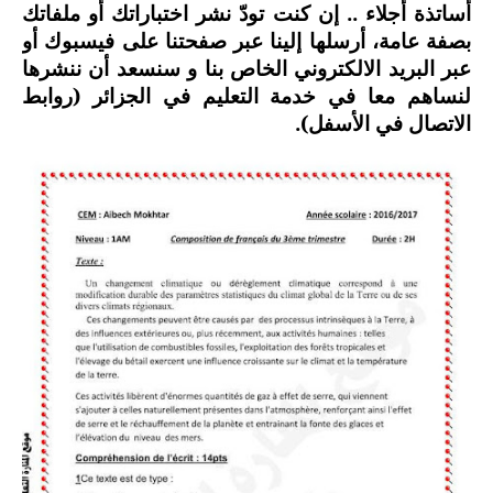
أساتذة أجلاء .. إن كنت تودّ نشر اختباراتك أو ملفاتك
السنة الرابعة متوسط
بصفة عامة، أرسلها إلينا عبر صفحتنا على فيسبوك أو
عبر البريد الالكتروني الخاص بنا و سنسعد أن ننشرها
شهادة التعليم المتوسط
لنساهم معا في خدمة التعليم في الجزائر (روابط
الاتصال في الأسفل).
بنك الفروض و الاختبارات
محفظة الأستاذ
بنك مذكرات الاستاذ
بنك التوزيعات الشهرية
دفاتر استاذ التعليم الابتدائي
المسابقات المهنية
البحوث الجاهزة
بحوث اللغة العربية