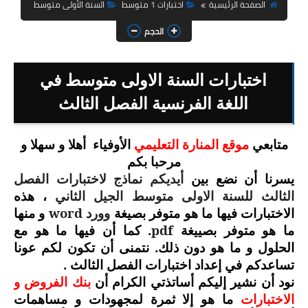
السنة الثانية ابتدائي
الصفحة الرئيسية
اختبارات 1 متوسط
السنة الأولى متوسط
الحجم
السنة الثالثة ابتدائي
السنة الرابعة ابتدائي
اختبارات السنة الاولى متوسط في
السنة الخامسة ابتدائي
اللغة الفرنسية الفصل الثالث
شهادة التعليم الابتدائي
متابعي
موقع المنارة التعليمي
الأوفياء
أهلا و سهلا و
مرحبا بكم
تزيين القسم
يسرنا أن نضع بين
أيديكم نماذج لاختبارات الفصل
التعليم المتوسط
الثالث للسنة الاولى متوسط الجيل الثاني
، هذه
وورد
word
الاختبارات فيها ما هو متوفر بصيغة
و منها
السنة الاولى متوسط
pdf
. كما أن فيها ما هو مع
ما هو متوفر بصييغة
الحلول و ما هو دون ذلك. نتمنى أن تكون لكم عونا
السنة الثانية متوسط
تساعدكم في إعداد اختبارات الفصل الثالث .
نود أن نشير إليكم أساتذتي الكرام أن
بنك الفروض و
السنة الثالثة متوسط
الاختبارات
ما هو إلا ثمرة لمجهودات و مساهمات