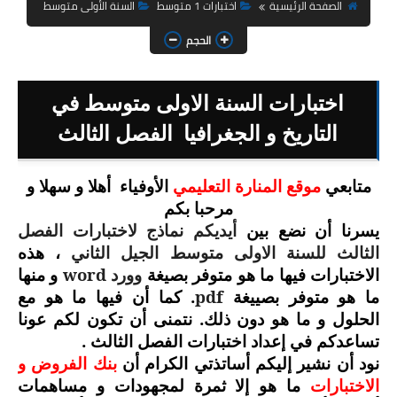
السنة الثانية ابتدائي
الصفحة الرئيسية
اختبارات 1 متوسط
السنة الأولى متوسط
الحجم
السنة الثالثة ابتدائي
السنة الرابعة ابتدائي
اختبارات السنة الاولى متوسط في
السنة الخامسة ابتدائي
التاريخ و الجغرافيا الفصل الثالث
شهادة التعليم الابتدائي
متابعي
موقع المنارة التعليمي
الأوفياء
أهلا و سهلا و
مرحبا بكم
تزيين القسم
يسرنا أن نضع بين
أيديكم نماذج لاختبارات الفصل
التعليم المتوسط
الثالث للسنة الاولى متوسط الجيل الثاني
، هذه
وورد
word
الاختبارات فيها ما هو متوفر بصيغة
و منها
السنة الاولى متوسط
pdf
. كما أن فيها ما هو مع
ما هو متوفر بصييغة
الحلول و ما هو دون ذلك. نتمنى أن تكون لكم عونا
السنة الثانية متوسط
تساعدكم في إعداد اختبارات الفصل الثالث .
نود أن نشير إليكم أساتذتي الكرام أن
بنك الفروض و
السنة الثالثة متوسط
الاختبارات
ما هو إلا ثمرة لمجهودات و مساهمات