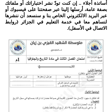
أساتذة أجلاء .. إن كنت تودّ نشر اختباراتك أو ملفاتك
السنة الرابعة متوسط
بصفة عامة، أرسلها إلينا عبر صفحتنا على فيسبوك أو
عبر البريد الالكتروني الخاص بنا و سنسعد أن ننشرها
شهادة التعليم المتوسط
لنساهم معا في خدمة التعليم في الجزائر (روابط
الاتصال في الأسفل).
بنك الفروض و الاختبارات
محفظة الأستاذ
بنك مذكرات الاستاذ
بنك التوزيعات الشهرية
دفاتر استاذ التعليم الابتدائي
المسابقات المهنية
البحوث الجاهزة
بحوث اللغة العربية