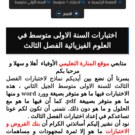
السنة الثانية ابتدائي
الصفحة الرئيسية
اختبارات 1 متوسط
السنة الأولى متوسط
الحجم
السنة الثالثة ابتدائي
السنة الرابعة ابتدائي
اختبارات السنة الاولى متوسط في
السنة الخامسة ابتدائي
العلوم الفيزيائية الفصل الثالث
شهادة التعليم الابتدائي
متابعي
موقع المنارة التعليمي
الأوفياء
أهلا و سهلا و
مرحبا بكم
تزيين القسم
يسرنا أن نضع بين
أيديكم نماذج لاختبارات الفصل
التعليم المتوسط
الثالث للسنة الاولى متوسط الجيل الثاني
، هذه
وورد
word
الاختبارات فيها ما هو متوفر بصيغة
و منها
السنة الاولى متوسط
pdf
. كما أن فيها ما هو مع
ما هو متوفر بصييغة
الحلول و ما هو دون ذلك. نتمنى أن تكون لكم عونا
السنة الثانية متوسط
تساعدكم في إعداد اختبارات الفصل الثالث .
نود أن نشير إليكم أساتذتي الكرام أن
بنك الفروض و
السنة الثالثة متوسط
الاختبارات
ما هو إلا ثمرة لمجهودات و مساهمات