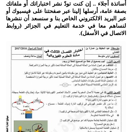
أساتذة أجلاء .. إن كنت تودّ نشر اختباراتك أو ملفاتك
السنة الرابعة متوسط
بصفة عامة، أرسلها إلينا عبر صفحتنا على فيسبوك أو
عبر البريد الالكتروني الخاص بنا و سنسعد أن ننشرها
شهادة التعليم المتوسط
لنساهم معا في خدمة التعليم في الجزائر (روابط
الاتصال في الأسفل).
بنك الفروض و الاختبارات
محفظة الأستاذ
بنك مذكرات الاستاذ
بنك التوزيعات الشهرية
دفاتر استاذ التعليم الابتدائي
المسابقات المهنية
البحوث الجاهزة
بحوث اللغة العربية