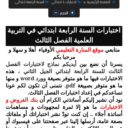
السنة الثانية ابتدائي
الصفحة الرئيسية
اختبارات 4 ابتدائي
السنة الرابعة ابتدائي
الحجم
السنة الثالثة ابتدائي
السنة الرابعة ابتدائي
اختبارات السنة الرابعة ابتدائي في التربية
العلمية الفصل الثالث
السنة الخامسة ابتدائي
متابعي
موقع المنارة التعليمي
الأوفياء
أهلا و سهلا و
شهادة التعليم الابتدائي
مرحبا بكم
يسرنا أن نضع بين
أيديكم نماذج لاختبارات الفصل
تزيين القسم
الثالث للسنة الرابعة ابتدائي الجيل الثاني
، هذه
وورد
word
الاختبارات فيها ما هو متوفر بصيغة
و منها
التعليم المتوسط
pdf
. نتمنى أن تكون لكم عونا
ما هو متوفر بصييغة
تساعدكم في إعداد اختبارات الفصل الثالث.
السنة الاولى متوسط
نود أن نشير إليكم أساتذتي الكرام أن
بنك الفروض و
الاختبارات
ما هو إلا ثمرة لمجهودات و مساهمات
السنة الثانية متوسط
أساتذة أجلاء .. إن كنت تودّ نشر اختباراتك أو ملفاتك
السنة الثالثة متوسط
بصفة عامة، أرسلها إلينا عبر صفحتنا على فيسبوك أو