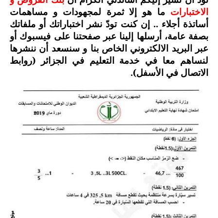
السنة الرابعة متوسط
الاختبارات
ما هو إلا ثمرة لمجهودات و مساهمات
أساتذة أجلاء .. إن كنت تودّ نشر اختباراتك أو ملفاتك
شهادة التعليم المتوسط
بصفة عامة، أرسلها إلينا عبر صفحتنا على فيسبوك أو
عبر البريد الالكتروني الخاص بنا و سنسعد أن ننشرها
بنك الفروض و الاختبارات
لنساهم معا في خدمة التعليم في الجزائر (روابط
الاتصال في الأسفل).
محفظة الأستاذ
بنك مذكرات الاستاذ
بنك التوزيعات الشهرية
دفاتر استاذ التعليم الابتدائي
المسابقات المهنية
البحوث الجاهزة
بحوث اللغة العربية