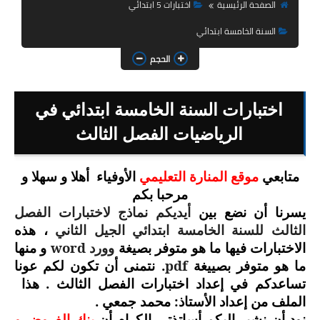
السنة الثانية ابتدائي
الصفحة الرئيسية
اختبارات 5 ابتدائي
السنة الخامسة ابتدائي
السنة الثالثة ابتدائي
الحجم
السنة الرابعة ابتدائي
السنة الخامسة ابتدائي
اختبارات السنة الخامسة ابتدائي في
الرياضيات الفصل الثالث
شهادة التعليم الابتدائي
تزيين القسم
متابعي
موقع المنارة التعليمي
الأوفياء
أهلا و سهلا و
مرحبا بكم
التعليم المتوسط
يسرنا أن نضع بين
أيديكم نماذج لاختبارات الفصل
الثالث للسنة الخامسة ابتدائي الجيل الثاني
، هذه
السنة الاولى متوسط
وورد
word
الاختبارات فيها ما هو متوفر بصيغة
و منها
pdf
. نتمنى أن تكون لكم عونا
ما هو متوفر بصييغة
السنة الثانية متوسط
تساعدكم في إعداد اختبارات الفصل الثالث . هذا
الملف من إعداد الأستاذ: محمد جمعي .
السنة الثالثة متوسط
نود أن نشير إليكم أساتذتي الكرام أن
بنك الفروض و