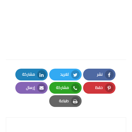
الرياضيات
-
اختبارات السنة الخامسة ابتدائي
التربية الاسلامية
-
اختبارات السنة الخامسة ابتدائي
التربية العلمية
-
اختبارات السنة
الخامسة ابتدائي
التربية المدنية
-
اختبارات السنة الخامسة
ابتدائي
التاريخ و الجغرافيا
الفصل الاول
-
الفصل الثاني
-
الفصل
الثالث وورد
word
نشر
تغريد
مشاركة
LinkedIn
Twitter
Facebook
حفظ
مشاركة
إرسال
Email
Whatsapp
Pinterest
طباعة
Print