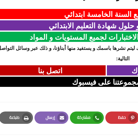
 السنة الخامسة ابتدائي
حلول شهادة التعليم الابتدائي
اختبارات لجميع المستويات و المواد
 ليتم نشرها باسمك و يستفيد منها أبناؤنا، و ذلك عبر وسائل التواص
التالية:
ك
اتصل بنا
جموعتنا على فيسبوك
حفظ
مشاركة
إرسال
طباعة
Print
Email
Whatsapp
Pinterest