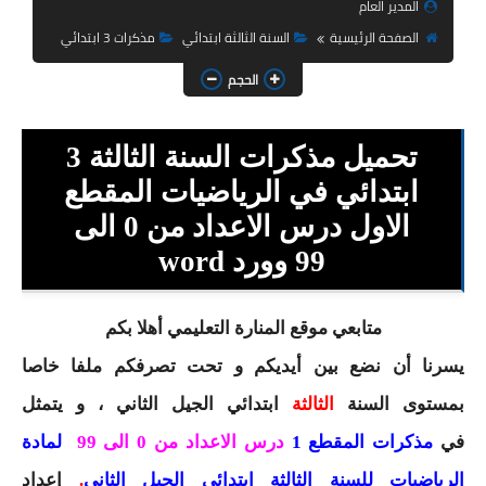
المدير العام
السنة الثانية ابتدائي
الصفحة الرئيسية
السنة الثالثة ابتدائي
مذكرات 3 ابتدائي
السنة الثالثة ابتدائي
الحجم
السنة الرابعة ابتدائي
تحميل مذكرات السنة الثالثة 3
السنة الخامسة ابتدائي
ابتدائي في الرياضيات المقطع
شهادة التعليم الابتدائي
الاول درس الاعداد من 0 الى
تزيين القسم
99
وورد word
التعليم المتوسط
متابعي موقع المنارة التعليمي أهلا بكم
السنة الاولى متوسط
يسرنا أن نضع بين أيديكم و تحت تصرفكم ملفا خاصا
بمستوى السنة
الثالثة
ابتدائي
السنة الثانية متوسط
الجيل الثاني ، و يتمثل
في
مذكرات المقطع 1
درس الاعداد من 0 الى 99
لمادة
السنة الثالثة متوسط
الرياضيات للسنة الثالثة ابتدائي الجيل الثاني
.
إعداد