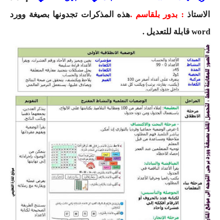
السنة الرابعة متوسط
الاستاذ
:
بدور بلقاسم
.
هذه المذكرات تجدونها بصيغة وورد
شهادة التعليم المتوسط
word قابلة للتعديل .
بنك الفروض و الاختبارات
محفظة الأستاذ
بنك مذكرات الاستاذ
بنك التوزيعات الشهرية
دفاتر استاذ التعليم الابتدائي
المسابقات المهنية
البحوث الجاهزة
بحوث اللغة العربية