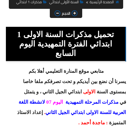
السنة الثانية ابتدائي
الصفحة الرئيسية
السنة الأولى ابتدائي
مذكرات 1 ابتدائي
الحجم
السنة الثالثة ابتدائي
السنة الرابعة ابتدائي
تحميل مذكرات السنة الاولى 1
السنة الخامسة ابتدائي
ابتدائي الفترة التمهيدية اليوم
السابع
شهادة التعليم الابتدائي
تزيين القسم
متابعي موقع المنارة التعليمي أهلا بكم
يسرنا أن نضع بين أيديكم و تحت تصرفكم ملفا خاصا
التعليم المتوسط
بمستوى السنة
الاولى
ابتدائي
الجيل الثاني ، و يتمثل
السنة الاولى متوسط
في
مذكرات المرحلة التمهيدية
اليوم 07
لانشطة اللغة
السنة الثانية متوسط
العربية للسنة الاولى ابتدائي الجيل الثاني
.
إعداد
الاستاذ
المتميزة
: ماجدة أحمد .
السنة الثالثة متوسط