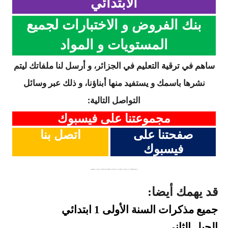
الابتدائي
بنك الفروض و الاختبارات لجميع
المستويات و المواد
ساهم في ترقية التعليم في الجزائر، و أرسل لنا ملفاتك ليتم
نشرها باسمك و يستفيد منها أبناؤنا، و ذلك عبر وسائل
التواصل التالية:
مجموعتنا على فيسبوك
صفحتنا على
اتصل بنا
فيسبوك
كلمات دلالية: اختبارات السنة الاولى الثانية الثالثة الرابعة الخامسة المكيفة الجيل الثاني ابتدائي متوسط ثانوي اللغة العربية التربية الاسلامية الرياضيات التربية العلمية التربية المدنية التاريخ الجغرافيا اللغة الفرنسية التربية الفنية و التشكيلية التربية الموسيقية اللغة الانجليزية الفصل الاول الثاني الثالث الجيل الثاني
قد يهمك أيضا:
جميع مذكرات السنة
الأولى 1 ابتدائي
.
الجيل
الثاني