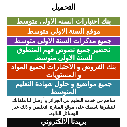
التحميل
بحوث الرياضيات
بنك اختبارات السنة الاولى متوسط
بحوث التاريخ و الجغرافيا
موقع السنة الاولى متوسط
بحوث الفيزياء و الكيمياء
جميع مذكرات السنة الاولى متوسط
بحوث العلوم الطبيعية
تحضير جميع نصوص فهم المنطوق
للسنة الاولى متوسط
بحوث اللغة الفرنسية
بنك الفروض و الاختبارات لجميع المواد
بحوث اللغة الانجليزية
و المستويات
جميع مواضيع و حلول شهادة التعليم
بحوث في مجالات اخرى
المتوسط
ساهم في خدمة التعليم في الجزائر و أرسل لنا ملفاتك
لننشرها باسمك على موقع المنارة التعليمي و ذلك عبر
الوسائل التالية:
بريدنا الالكتروني