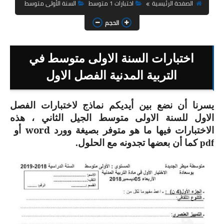
السنة الثانية ابتدائي
الصفحة الرئيسية
اختبارات 1 متوسط
السنة الأولى متوسط
الحجم
السنة الثالثة ابتدائي
السنة الرابعة ابتدائي
اختبارات السنة الاولى متوسط في
السنة الخامسة ابتدائي
التربية المدنية الفصل الاول
شهادة التعليم الابتدائي
أيديكم نماذج لاختبارات الفصل
يسرنا أن نضع بين
الاول للسنة الاولى متوسط الجيل الثاني ، هذه
تزيين القسم
الاختبارات فيها ما هو متوفر بصيغة وورد
word
أ
و
التعليم المتوسط
pdf كما أن بعضها تجدونه مع الحلول
.
السنة الاولى متوسط
السنة الثانية متوسط
السنة الثالثة متوسط