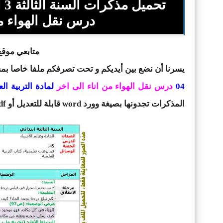
تحميل
مذ
درس نقل الهواء من
متابعي موقع 
يسرنا أن نضع بين أيديكم و تحت تصرفكم ملفا خاصا ب
04
درس
نقل الهواء من اناء الى اخر
لمادة التربية الع
المذكرات تجدونها بصيغة وورد word قابلة للتعديل أو p
df .