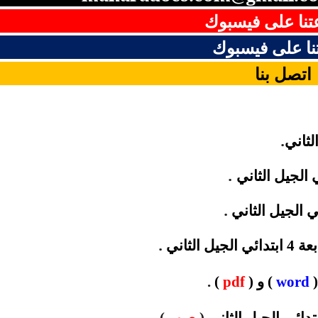
نا على فيسبوك
ا على فيسبوك
اتصل بنا
.
.
.
.
لثاني
word
) و (
pdf
)
.
(
صور
)
.