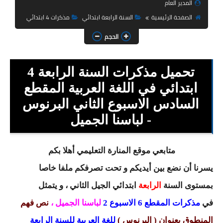
المدير العام
السنة الثانية ابتدائي
الصفحة الرئيسية
السنة الرابعة ابتدائي
مذكرات 4 ابتدائي
السنة الثالثة ابتدائي
الحجم
السنة الرابعة ابتدائي
تحميل مذكرات السنة الرابعة 4
السنة الخامسة ابتدائي
ابتدائي في اللغة العربية المقطع
شهادة التعليم الابتدائي
السادس الاسبوع الثاني البرنوس
تزيين القسم
- لباسنا الجميل
التعليم المتوسط
متابعي موقع المنارة التعليمي أهلا بكم
السنة الاولى متوسط
يسرنا أن نضع بين أيديكم و تحت تصرفكم ملفا خاصا
بمستوى السنة
الرابعة
ابتدائي
السنة الثانية متوسط
الجيل الثاني ، و يتمثل
في
مذكرات المقطع 6 الاسبوع 2
لباسنا الجميل
،
نص فهم
السنة الثالثة متوسط
المنطوق بعنوان ( البرنوس )
للغة العربية للسنة الرابعة