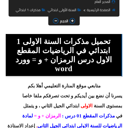
المدير العام
السنة الثانية ابتدائي
الصفحة الرئيسية
السنة الأولى ابتدائي
مذكرات 1 ابتدائي
السنة الثالثة ابتدائي
الحجم
السنة الرابعة ابتدائي
تحميل مذكرات السنة الاولى 1
السنة الخامسة ابتدائي
ابتدائي في الرياضيات المقطع
شهادة التعليم الابتدائي
الاول درس الرمزان + و = وورد
تزيين القسم
word
التعليم المتوسط
متابعي موقع المنارة التعليمي أهلا بكم
السنة الاولى متوسط
يسرنا أن نضع بين أيديكم و تحت تصرفكم ملفا خاصا
بمستوى السنة
الاولى
ابتدائي
الجيل الثاني ، و يتمثل
السنة الثانية متوسط
في
مذكرات المقطع 01 درس :
الرمزان + و =
لمادة
السنة الثالثة متوسط
الرياضيات للسنة الاولى ابتدائي الجيل الثاني
.
إعداد
الاستاذة