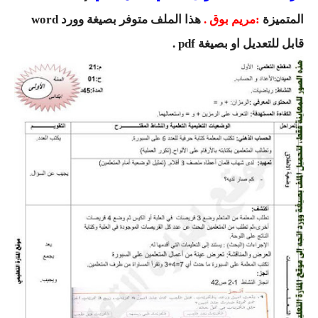
السنة الرابعة متوسط
المتميزة
:مريم بوق .
هذا الملف متوفر بصيغة وورد word
قابل للتعديل او بصيغة pdf .
شهادة التعليم المتوسط
بنك الفروض و الاختبارات
محفظة الأستاذ
بنك مذكرات الاستاذ
بنك التوزيعات الشهرية
دفاتر استاذ التعليم الابتدائي
المسابقات المهنية
البحوث الجاهزة
بحوث اللغة العربية