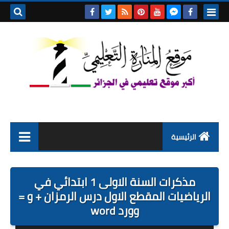
بحث هذه
المدونة
الإلكتروني
الرئيسية
التعليم الابتدائي
مذكرات السنة الاولى 1 ابتدائي في
التربية التحضيرية
الرياضيات المقطع الاول درس الرمزان + و =
وورد word
السنة الاولى ابتدائي