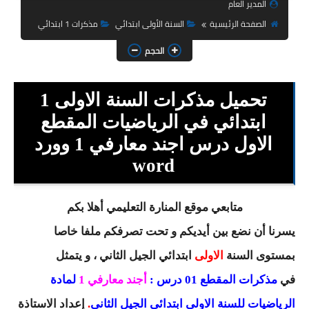
المدير العام
السنة الثانية ابتدائي
الصفحة الرئيسية
السنة الأولى ابتدائي
مذكرات 1 ابتدائي
السنة الثالثة ابتدائي
الحجم
السنة الرابعة ابتدائي
تحميل مذكرات السنة الاولى 1
السنة الخامسة ابتدائي
ابتدائي في الرياضيات المقطع
شهادة التعليم الابتدائي
الاول درس اجند معارفي 1 وورد
تزيين القسم
word
التعليم المتوسط
متابعي موقع المنارة التعليمي أهلا بكم
السنة الاولى متوسط
يسرنا أن نضع بين أيديكم و تحت تصرفكم ملفا خاصا
بمستوى السنة
الاولى
ابتدائي
الجيل الثاني ، و يتمثل
السنة الثانية متوسط
في
مذكرات المقطع 01 درس :
أجند معارفي 1
لمادة
السنة الثالثة متوسط
الرياضيات للسنة الاولى ابتدائي الجيل الثاني
.
إعداد
الاستاذة