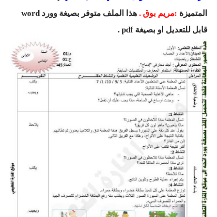
السنة الرابعة متوسط
المتميزة
:مريم بوق .
هذا الملف متوفر بصيغة وورد word
قابل للتعديل او بصيغة pdf .
شهادة التعليم المتوسط
بنك الفروض و الاختبارات
محفظة الأستاذ
بنك مذكرات الاستاذ
بنك التوزيعات الشهرية
دفاتر استاذ التعليم الابتدائي
المسابقات المهنية
البحوث الجاهزة
بحوث اللغة العربية