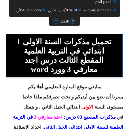
المدير العام
السنة الثانية ابتدائي
الصفحة الرئيسية
السنة الأولى ابتدائي
مذكرات 1 ابتدائي
السنة الثالثة ابتدائي
الحجم
السنة الرابعة ابتدائي
تحميل مذكرات السنة الاولى 1
السنة الخامسة ابتدائي
ابتدائي في التربية العلمية
شهادة التعليم الابتدائي
المقطع الثالث درس اجند
تزيين القسم
معارفي 3 وورد word
التعليم المتوسط
متابعي موقع المنارة التعليمي أهلا بكم
السنة الاولى متوسط
يسرنا أن نضع بين أيديكم و تحت تصرفكم ملفا خاصا
بمستوى السنة
الاولى
ابتدائي
الجيل الثاني ، و يتمثل
السنة الثانية متوسط
في
مذكرات المقطع 03 درس:
اجند معارفي 3
في التربية
السنة الثالثة متوسط
العلمية للسنة الاولى ابتدائي الجيل الثاني
.
إعداد
الاستاذة