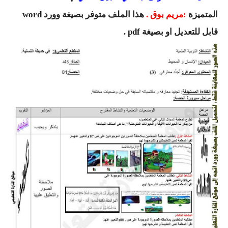
السنة الرابعة متوسط
المتميزة
:مريم بوق .
هذا الملف متوفر بصيغة وورد word
قابل للتعديل او بصيغة pdf .
شهادة التعليم المتوسط
بنك الفروض و الاختبارات
محفظة الأستاذ
بنك مذكرات الاستاذ
بنك التوزيعات الشهرية
دفاتر استاذ التعليم الابتدائي
المسابقات المهنية
البحوث الجاهزة
بحوث اللغة العربية