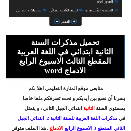
المدير العام
السنة الثانية ابتدائي
الصفحة الرئيسية
السنة الثانية ابتدائي
مذكرات 2 ابتدائي
السنة الثالثة ابتدائي
الحجم
السنة الرابعة ابتدائي
تحميل مذكرات السنة
السنة الخامسة ابتدائي
الثانية ابتدائي في اللغة العربية
شهادة التعليم الابتدائي
المقطع الثالث الاسبوع الرابع
تزيين القسم
الادماج word
التعليم المتوسط
متابعي موقع المنارة التعليمي اهلا بكم
السنة الاولى متوسط
يسرنا أن نضع بين أيديكم و تحت تصرفكم ملفا خاصا
بمستوى السنة
الثانية
ابتدائي
الجيل الثاني
، و يتمثل
السنة الثانية متوسط
في
مذكرات اللغة العربية للسنة الثانية 2 ابتدائي الجيل
السنة الثالثة متوسط
الثاني المقطع 3 الاسبوع الرابع
الادماج
. هذا الملف متوفر