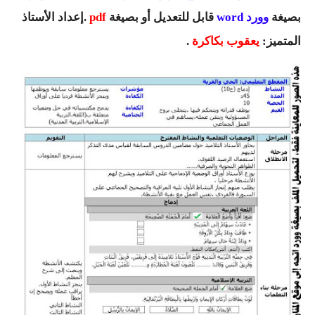
السنة الرابعة متوسط
بصيغة
وورد word
قابل للتعديل أو بصيغة
pdf
.إعداد الأستاذ
المتميز:
يعقوب بكاكرة
.
شهادة التعليم المتوسط
بنك الفروض و الاختبارات
محفظة الأستاذ
بنك مذكرات الاستاذ
بنك التوزيعات الشهرية
دفاتر استاذ التعليم الابتدائي
المسابقات المهنية
البحوث الجاهزة
بحوث اللغة العربية