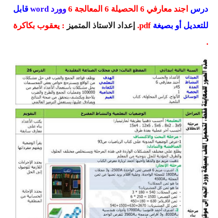
السنة الرابعة متوسط
درس
اجند معارفي 6 الحصيلة 6 المعالجة 6
وورد word
قابل
للتعديل أو بصيغة
pdf
.
إعداد الاستاذ المتميز
:
يعقوب بكاكرة
شهادة التعليم المتوسط
.
بنك الفروض و الاختبارات
محفظة الأستاذ
بنك مذكرات الاستاذ
بنك التوزيعات الشهرية
دفاتر استاذ التعليم الابتدائي
المسابقات المهنية
البحوث الجاهزة
بحوث اللغة العربية