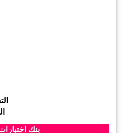
التح
ال
بنك اختبارات 