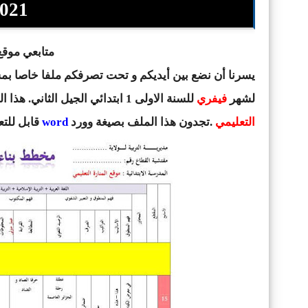
2021 وورد d
متابعي موقع 
يسرنا أن نضع بين أيديكم و تحت تصرفكم ملفا خاصا ب
لشهر
فيفري
للسنة الاولى 1 ابتدائي الجيل الثاني. هذا التوزيع موافق للمخططات الجديدة نوفمبر 2020 . إعداد :
التعليمي
.تجدون هذا الملف بصيغة وورد
word
قابل للت