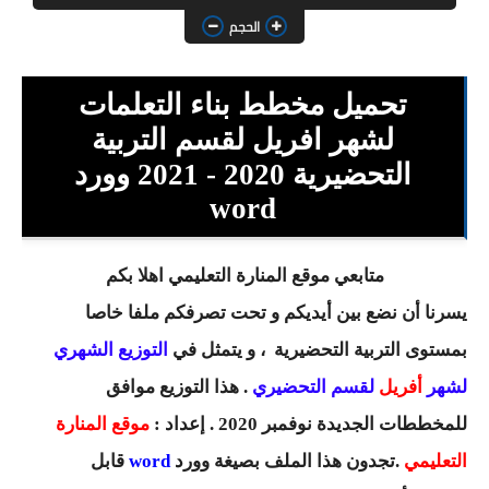
السنة الثانية ابتدائي
الحجم
السنة الثالثة ابتدائي
تحميل مخطط بناء التعلمات
السنة الرابعة ابتدائي
لشهر افريل لقسم التربية
السنة الخامسة ابتدائي
التحضيرية 2020 - 2021 وورد
word
شهادة التعليم الابتدائي
تزيين القسم
متابعي موقع المنارة التعليمي اهلا بكم
التعليم المتوسط
يسرنا أن نضع بين أيديكم و تحت تصرفكم ملفا خاصا
بمستوى التربية التحضيرية
، و يتمثل في
التوزيع الشهري
السنة الاولى متوسط
لشهر
أفريل
لقسم التحضيري
. هذا التوزيع موافق
السنة الثانية متوسط
للمخططات الجديدة نوفمبر 2020 . إعداد :
موقع المنارة
السنة الثالثة متوسط
التعليمي
.تجدون هذا الملف بصيغة وورد
word
قابل