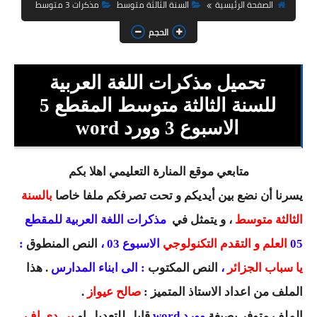
السنة الثانية ابتدائي
الصفحة الرئيسية
السنة الثالثة متوسط
مذكرات 3 متوسط
الحجم
السنة الثالثة ابتدائي
السنة الرابعة ابتدائي
تحميل مذكرات اللغة العربية
السنة الخامسة ابتدائي
للسنة الثالثة متوسط المقطع 5
الاسبوع 3 وورد word
شهادة التعليم الابتدائي
تزيين القسم
متابعي موقع المنارة التعليمي اهلا بكم
يسرنا أن نضع بين أيديكم و تحت تصرفكم ملفا خاصا
بالسنة
التعليم المتوسط
الثالثة متوسط
، و يتمثل في
مذكرات اللغة العربية للمقطع
السنة الاولى متوسط
05
العلم و التقدم التكنولوجي
الاسبوع 03 ،
النص المنطوق
:
السنة الثانية متوسط
يا سباب الجزائر
،
النص المكتوب
: الى ابناء المدارس
. هذا
الملف من اعداد الاستاذ المتميز :
صالح عيواز
.
السنة الثالثة متوسط
الملف متوفر بصيغة
وورد word
قابل للتعديل او
بي دي اف