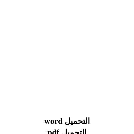
بحوث الرياضيات
بحوث التاريخ و الجغرافيا
بحوث الفيزياء و الكيمياء
بحوث العلوم الطبيعية
بحوث اللغة الفرنسية
بحوث اللغة الانجليزية
بحوث في مجالات اخرى
التحميل word
التحميل
pdf