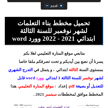
السنة الثانية ابتدائي
الحجم
السنة الثالثة ابتدائي
تحميل مخطط بناء التعلمات
السنة الرابعة ابتدائي
لشهر نوفمبر للسنة الثالثة
السنة الخامسة ابتدائي
ابتدائي 2021 - 2022 وورد word
شهادة التعليم الابتدائي
متابعي موقع المنارة التعليمي اهلا بكم
تزيين القسم
يسرنا أن نضع بين أيديكم و تحت تصرفكم ملفا خاصا
التعليم المتوسط
بمستوى السنة
الثالثة
ابتدائي
، و يتمثل في
التدرج الشهري
لشهر
نوفمبر
للسنة الثالثة 3 ابتدائي
وورد
word
قابل
السنة الاولى متوسط
للتعديل أو بصيغة
pdf
.
إعداد
:
موقع المنارة التعليمي
.
هذا
السنة الثانية متوسط
المخطط موافق لمخططات
سبتمبر
2021 .
السنة الثالثة متوسط