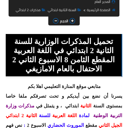
المدير العام
السنة الثانية ابتدائي
الصفحة الرئيسية
السنة الثانية ابتدائي
مذكرات 2 ابتدائي
السنة الثالثة ابتدائي
الحجم
السنة الرابعة ابتدائي
تحميل المذكرات الوزارية للسنة
السنة الخامسة ابتدائي
الثانية 2 ابتدائي في اللغة العربية
شهادة التعليم الابتدائي
المقطع الثامن 8 الاسبوع الثاني 2
تزيين القسم
الاحتفال بالعام الامازيغي
التعليم المتوسط
متابعي موقع المنارة التعليمي اهلا بكم
السنة الاولى متوسط
يسرنا أن نضع بين أيديكم و تحت تصرفكم ملفا خاصا
بمستوى السنة
الثانية
ابتدائي
، و يتمثل في
مذكرات وزارة
السنة الثانية متوسط
التربية الوطنية
لمادة
اللغة العربية
للسنة
الثانية 2 ابتدائي
السنة الثالثة متوسط
الجيل الثاني
مقطع
الموروث الحضاري
الاسبوع 2
:
نص فهم