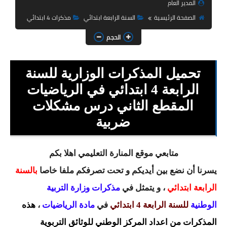
المدير العام
السنة الثانية ابتدائي
الصفحة الرئيسية
السنة الرابعة ابتدائي
مذكرات 4 ابتدائي
السنة الثالثة ابتدائي
الحجم
السنة الرابعة ابتدائي
تحميل المذكرات الوزارية للسنة
السنة الخامسة ابتدائي
الرابعة 4 ابتدائي في الرياضيات
شهادة التعليم الابتدائي
المقطع الثاني درس مشكلات
تزيين القسم
ضربية
التعليم المتوسط
متابعي موقع المنارة التعليمي اهلا بكم
السنة الاولى متوسط
يسرنا أن نضع بين أيديكم و تحت تصرفكم ملفا خاصا
بالسنة
الرابعة ابتدائي
، و يتمثل في
مذكرات وزارة التربية
السنة الثانية متوسط
الوطنية
للسنة الرابعة 4 ابتدائي
في
مادة الرياضيات
،
هذه
السنة الثالثة متوسط
المذكرات من اعداد المركز الوطني للوثائق التربوية