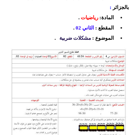
السنة الرابعة متوسط
بالجزائر
:
المادة:
رياضيات
.
شهادة التعليم المتوسط
المقطع :
الثاني 02
.
بنك الفروض و الاختبارات
الموضوع :
مشكلات ضربية
.
محفظة الأستاذ
بنك مذكرات الاستاذ
بنك التوزيعات الشهرية
دفاتر استاذ التعليم الابتدائي
المسابقات المهنية
البحوث الجاهزة
بحوث اللغة العربية