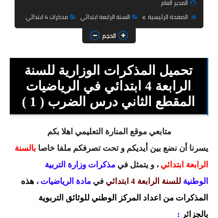
المدير العام
السنة الثانية ابتدائي
الصفحة الرئيسية
السنة الرابعة ابتدائي
مذكرات 4 ابتدائي
السنة الثالثة ابتدائي
الحجم
السنة الرابعة ابتدائي
تحميل المذكرات الوزارية للسنة
السنة الخامسة ابتدائي
الرابعة 4 ابتدائي في الرياضيات
شهادة التعليم الابتدائي
المقطع الثاني درس الضرب ( 1 )
تزيين القسم
متابعي موقع المنارة التعليمي اهلا بكم
التعليم المتوسط
يسرنا أن نضع بين أيديكم و تحت تصرفكم ملفا خاصا
بالسنة
السنة الاولى متوسط
الرابعة ابتدائي
، و يتمثل في
مذكرات وزارة التربية
الوطنية
للسنة الرابعة 4 ابتدائي
في
السنة الثانية متوسط
مادة الرياضيات
،
هذه
المذكرات من اعداد المركز الوطني للوثائق التربوية
السنة الثالثة متوسط
بالجزائر
: