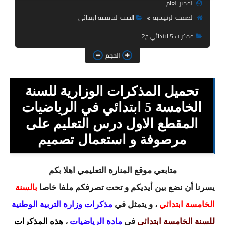
المدير العام
السنة الثانية ابتدائي
الصفحة الرئيسية
السنة الخامسة ابتدائي
السنة الثالثة ابتدائي
مذكرات 5 ابتدائي ج2
السنة الرابعة ابتدائي
الحجم
السنة الخامسة ابتدائي
تحميل المذكرات الوزارية للسنة
شهادة التعليم الابتدائي
الخامسة 5 ابتدائي في الرياضيات
تزيين القسم
المقطع الاول درس التعليم على
مرصوفة و استعمال تصميم
التعليم المتوسط
السنة الاولى متوسط
متابعي موقع المنارة التعليمي اهلا بكم
السنة الثانية متوسط
يسرنا أن نضع بين أيديكم و تحت تصرفكم ملفا خاصا
بالسنة
الخامسة ابتدائي
، و يتمثل في
مذكرات وزارة التربية الوطنية
السنة الثالثة متوسط
للسنة الخامسة ابتدائي
في
مادة الرياضيات
،
هذه المذكرات