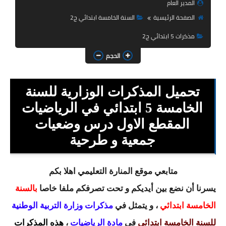
المدير العام
السنة الثانية ابتدائي
الصفحة الرئيسية
السنة الخامسة ابتدائي ج2
السنة الثالثة ابتدائي
مذكرات 5 ابتدائي ج2
السنة الرابعة ابتدائي
الحجم
السنة الخامسة ابتدائي
تحميل المذكرات الوزارية للسنة
شهادة التعليم الابتدائي
الخامسة 5 ابتدائي في الرياضيات
تزيين القسم
المقطع الاول درس وضعيات
جمعية و طرحية
التعليم المتوسط
السنة الاولى متوسط
متابعي موقع المنارة التعليمي اهلا بكم
السنة الثانية متوسط
يسرنا أن نضع بين أيديكم و تحت تصرفكم ملفا خاصا
بالسنة
الخامسة ابتدائي
، و يتمثل في
مذكرات وزارة التربية الوطنية
السنة الثالثة متوسط
للسنة الخامسة ابتدائي
في
مادة الرياضيات
،
هذه المذكرات