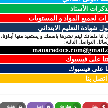
ذكرات الأستاذ
رات لجميع المواد و المستويات
ل شهادة التعليم الابتدائي
لنا ملفاتك ليتم نشرها باسمك و يستفيد منها أبناؤنا، 
ائل التواصل التالية:
manaradocs.com@gmail.
نا على فيسبوك
ا على فيسبوك
اتصل بنا
حفظ
مشاركة
إرسال
طباعة