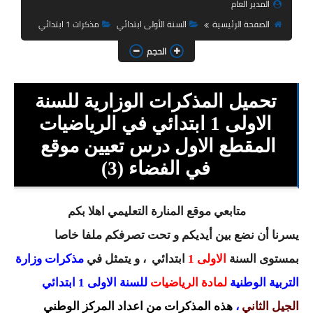
المدير العام
السنة الثانية ابتدائي
الصفحة الرئيسية
السنة الأولى ابتدائي
مذكرات 1 ابتدائي
السنة الثالثة ابتدائي
الحجم
السنة الرابعة ابتدائي
تحميل المذكرات الوزارية للسنة
السنة الخامسة ابتدائي
الاولى 1 ابتدائي في الرياضيات
شهادة التعليم الابتدائي
المقطع الاول درس تعيين موقع
تزيين القسم
في الفضاء (3)
التعليم المتوسط
متابعي موقع المنارة التعليمي اهلا بكم
السنة الاولى متوسط
يسرنا أن نضع بين أيديكم و تحت تصرفكم ملفا خاصا
بمستوى السنة
الاولى 1
ابتدائي
، و يتمثل في
مذكرات وزارة
السنة الثانية متوسط
التربية الوطنية
لمادة الرياضيات
للسنة الاولى 1 ابتدائي
السنة الثالثة متوسط
الجيل الثاني
،
هذه المذكرات من اعداد المركز الوطني