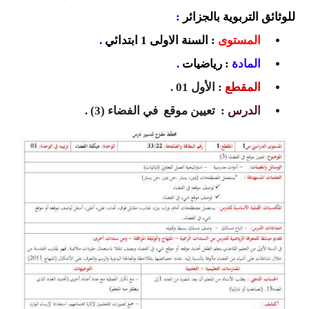
السنة الرابعة متوسط
للوثائق التربوية بالجزائر
:
المستوى
: السنة الاولى 1 ابتدائي
.
شهادة التعليم المتوسط
المادة
: رياضيات
.
بنك الفروض و الاختبارات
المقطع
: الأول 01 .
محفظة الأستاذ
الدرس
: تعيين موقع في الفضاء (3) .
بنك مذكرات الاستاذ
بنك التوزيعات الشهرية
دفاتر استاذ التعليم الابتدائي
المسابقات المهنية
البحوث الجاهزة
بحوث اللغة العربية