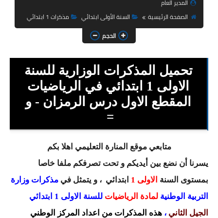
المدير العام
السنة الثانية ابتدائي
الصفحة الرئيسية
السنة الأولى ابتدائي
مذكرات 1 ابتدائي
السنة الثالثة ابتدائي
الحجم
السنة الرابعة ابتدائي
تحميل المذكرات الوزارية للسنة
السنة الخامسة ابتدائي
الاولى 1 ابتدائي في الرياضيات
شهادة التعليم الابتدائي
المقطع الاول درس الرمزان - و
تزيين القسم
=
التعليم المتوسط
متابعي موقع المنارة التعليمي اهلا بكم
السنة الاولى متوسط
يسرنا أن نضع بين أيديكم و تحت تصرفكم ملفا خاصا
بمستوى السنة
الاولى 1
ابتدائي
، و يتمثل في
مذكرات وزارة
السنة الثانية متوسط
التربية الوطنية
لمادة الرياضيات
للسنة الاولى 1 ابتدائي
السنة الثالثة متوسط
الجيل الثاني
،
هذه المذكرات من اعداد المركز الوطني