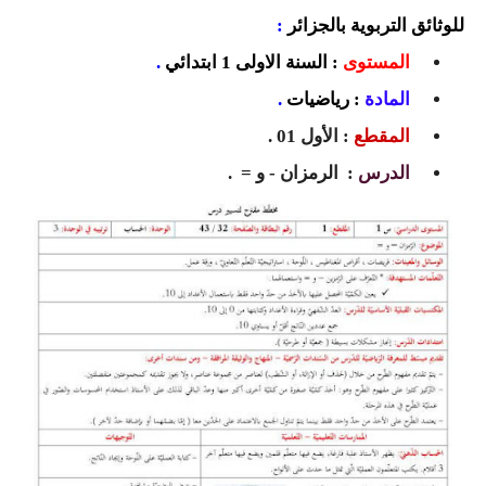
السنة الرابعة متوسط
للوثائق التربوية بالجزائر
:
المستوى
: السنة الاولى 1 ابتدائي
.
شهادة التعليم المتوسط
المادة
: رياضيات
.
بنك الفروض و الاختبارات
المقطع
: الأول 01 .
محفظة الأستاذ
الدرس
: الرمزان - و = .
بنك مذكرات الاستاذ
بنك التوزيعات الشهرية
دفاتر استاذ التعليم الابتدائي
المسابقات المهنية
البحوث الجاهزة
بحوث اللغة العربية