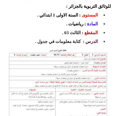
السنة الرابعة متوسط
للوثائق التربوية بالجزائر
:
المستوى
: السنة الاولى 1 ابتدائي
.
شهادة التعليم المتوسط
المادة
: رياضيات
.
بنك الفروض و الاختبارات
المقطع
: الثالث 03 .
محفظة الأستاذ
الدرس
: كتابة معلومات في جدول .
بنك مذكرات الاستاذ
بنك التوزيعات الشهرية
دفاتر استاذ التعليم الابتدائي
المسابقات المهنية
البحوث الجاهزة
بحوث اللغة العربية