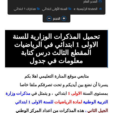
المدير العام
السنة الثانية ابتدائي
الصفحة الرئيسية
السنة الأولى ابتدائي
مذكرات 1 ابتدائي
السنة الثالثة ابتدائي
الحجم
السنة الرابعة ابتدائي
تحميل المذكرات الوزارية للسنة
السنة الخامسة ابتدائي
الاولى 1 ابتدائي في الرياضيات
شهادة التعليم الابتدائي
المقطع الثالث درس كتابة
تزيين القسم
معلومات في جدول
التعليم المتوسط
متابعي موقع المنارة التعليمي اهلا بكم
السنة الاولى متوسط
يسرنا أن نضع بين أيديكم و تحت تصرفكم ملفا خاصا
بمستوى السنة
الاولى 1
ابتدائي
، و يتمثل في
مذكرات وزارة
السنة الثانية متوسط
التربية الوطنية
لمادة الرياضيات
للسنة الاولى 1 ابتدائي
السنة الثالثة متوسط
الجيل الثاني
،
هذه المذكرات من اعداد المركز الوطني