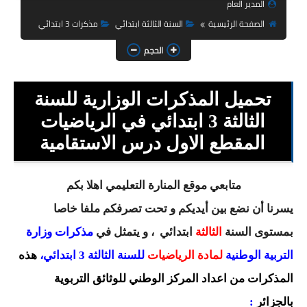
المدير العام
السنة الثانية ابتدائي
الصفحة الرئيسية
السنة الثالثة ابتدائي
مذكرات 3 ابتدائي
السنة الثالثة ابتدائي
الحجم
السنة الرابعة ابتدائي
تحميل المذكرات الوزارية للسنة
السنة الخامسة ابتدائي
الثالثة 3 ابتدائي في الرياضيات
شهادة التعليم الابتدائي
المقطع الاول درس الاستقامية
تزيين القسم
متابعي موقع المنارة التعليمي اهلا بكم
التعليم المتوسط
يسرنا أن نضع بين أيديكم و تحت تصرفكم ملفا خاصا
السنة الاولى متوسط
بمستوى السنة
الثالثة
ابتدائي
، و يتمثل في
مذكرات وزارة
التربية الوطنية
لمادة الرياضيات
للسنة الثالثة 3 ابتدائي،
السنة الثانية متوسط
هذه
المذكرات من اعداد المركز الوطني للوثائق التربوية
السنة الثالثة متوسط
بالجزائر
: