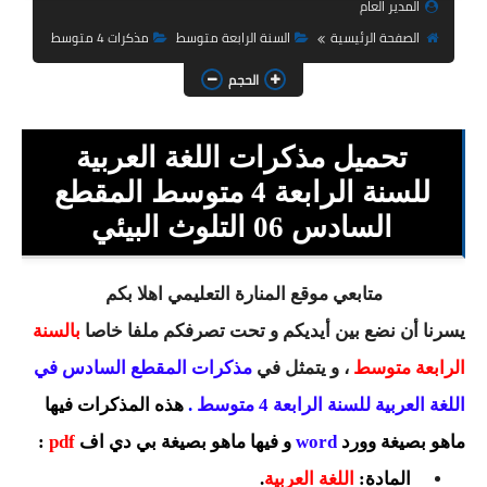
المدير العام
السنة الثانية ابتدائي
الصفحة الرئيسية
السنة الرابعة متوسط
مذكرات 4 متوسط
السنة الثالثة ابتدائي
الحجم
السنة الرابعة ابتدائي
تحميل مذكرات اللغة العربية
السنة الخامسة ابتدائي
للسنة الرابعة 4 متوسط المقطع
شهادة التعليم الابتدائي
السادس 06 التلوث البيئي
تزيين القسم
متابعي موقع المنارة التعليمي اهلا بكم
التعليم المتوسط
يسرنا أن نضع بين أيديكم و تحت تصرفكم ملفا خاصا
بالسنة
السنة الاولى متوسط
الرابعة متوسط
، و يتمثل في
مذكرات المقطع السادس في
اللغة العربية للسنة الرابعة 4 متوسط
.
السنة الثانية متوسط
هذه المذكرات فيها
ماهو بصيغة وورد
word
و فيها ماهو بصيغة بي دي اف
pdf
:
السنة الثالثة متوسط
المادة:
اللغة العربية
.