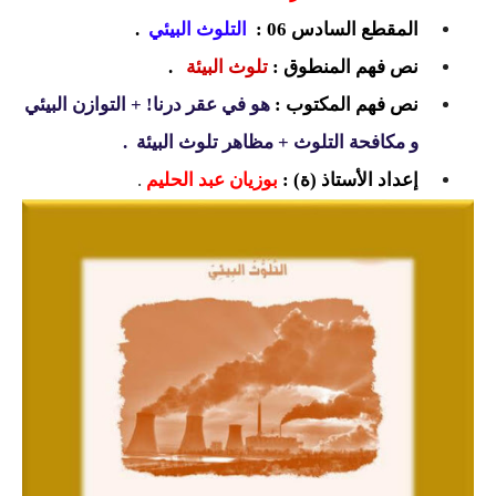
السنة الرابعة متوسط
المقطع السادس 06 :
التلوث البيئي
.
نص فهم المنطوق :
تلوث البيئة
.
شهادة التعليم المتوسط
نص فهم المكتوب :
هو في عقر درنا! + التوازن البيئي
بنك الفروض و الاختبارات
و مكافحة التلوث + مظاهر تلوث البيئة .
محفظة الأستاذ
إعداد الأستاذ (ة) :
بوزيان عبد الحليم
.
بنك مذكرات الاستاذ
بنك التوزيعات الشهرية
دفاتر استاذ التعليم الابتدائي
المسابقات المهنية
البحوث الجاهزة
بحوث اللغة العربية