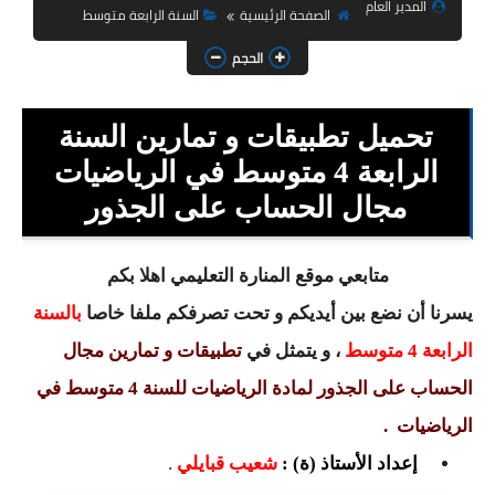
المدير العام
السنة الثانية ابتدائي
الصفحة الرئيسية
السنة الرابعة متوسط
السنة الثالثة ابتدائي
الحجم
السنة الرابعة ابتدائي
تحميل تطبيقات و تمارين السنة
السنة الخامسة ابتدائي
الرابعة 4 متوسط في الرياضيات
مجال الحساب على الجذور
شهادة التعليم الابتدائي
تزيين القسم
متابعي موقع المنارة التعليمي اهلا بكم
التعليم المتوسط
يسرنا أن نضع بين أيديكم و تحت تصرفكم ملفا خاصا
بالسنة
الرابعة 4 متوسط
، و يتمثل في
تطبيقات و تمارين
مجال
السنة الاولى متوسط
الحساب على الجذور لمادة الرياضيات
للسنة 4 متوسط في
السنة الثانية متوسط
الرياضيات .
السنة الثالثة متوسط
إعداد الأستاذ (ة) :
شعيب قبايلي
.