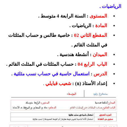
السنة الرابعة متوسط
الرياضيات
.
المستوى
: السنة الرابعة 4 متوسط .
شهادة التعليم المتوسط
المادة
: الرياضيات .
بنك الفروض و الاختبارات
المقطع الثاني 02
: خاصية طالس و حساب المثلثات
محفظة الأستاذ
في المثلث القائم .
الميدان
: أنشطة هندسية .
بنك مذكرات الاستاذ
الباب الرابع 04
: حساب المثلثات في المثلث القائم .
بنك التوزيعات الشهرية
الدرس
:
استعمال حاسبة في حساب نسب مثلثية
.
دفاتر استاذ التعليم الابتدائي
إعداد الأستاذ (ة) :
شعيب قبايلي
.
المسابقات المهنية
البحوث الجاهزة
بحوث اللغة العربية