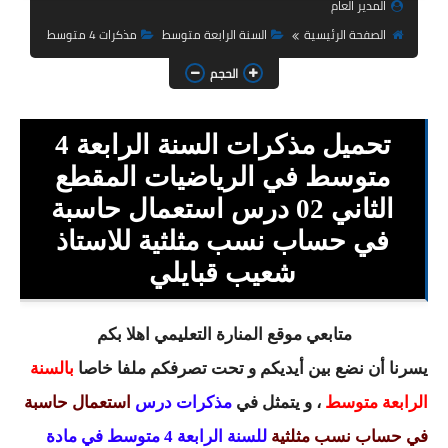
المدير العام
السنة الثانية ابتدائي
الصفحة الرئيسية
السنة الرابعة متوسط
مذكرات 4 متوسط
السنة الثالثة ابتدائي
الحجم
السنة الرابعة ابتدائي
تحميل مذكرات السنة الرابعة 4
السنة الخامسة ابتدائي
متوسط في الرياضيات المقطع
شهادة التعليم الابتدائي
الثاني 02 درس استعمال حاسبة
تزيين القسم
في حساب نسب مثلثية للاستاذ
شعيب قبايلي
التعليم المتوسط
السنة الاولى متوسط
متابعي موقع المنارة التعليمي اهلا بكم
يسرنا أن نضع بين أيديكم و تحت تصرفكم ملفا خاصا
بالسنة
السنة الثانية متوسط
الرابعة متوسط
، و يتمثل في
مذكرات
درس
استعمال حاسبة
السنة الثالثة متوسط
في حساب نسب مثلثية
للسنة الرابعة 4 متوسط في مادة