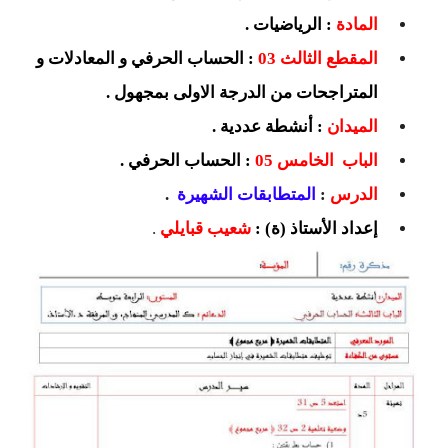
السنة الرابعة متوسط
المادة
: الرياضيات .
المقطع الثالث 03
: الحساب الحرفي و المعادلات و
شهادة التعليم المتوسط
المتراجحات من الدرجة الاولى بمجهول .
بنك الفروض و الاختبارات
الميدان
: أنشطة عددية .
محفظة الأستاذ
الباب الخامس 05
: الحساب الحرفي .
الدرس
:
المتطابقات الشهيرة
.
بنك مذكرات الاستاذ
إعداد الأستاذ (ة) :
شعيب قبايلي
.
بنك التوزيعات الشهرية
دفاتر استاذ التعليم الابتدائي
المسابقات المهنية
البحوث الجاهزة
بحوث اللغة العربية