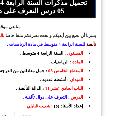
ت
05 درس التعرف على دوال تالفية للاستاذ شعيب قبايلي
متابعي موقع 
يسرنا أن نضع بين أيديكم و تحت تصرفكم ملفا خاصا
بال
تآلفية
للسنة الرابعة 4 متوسط في مادة الرياضيات
.
المستوى
: السنة الرابعة 4 متوسط .
المادة
: الرياضيات .
المقطع الخامس 05
: جمل معادلتين من الدرجة ا
الميدان
: أنشطة عددية .
الباب الحادي عشر 11
: الدالة التآلفية .
الدرس
:
التعرف على دوال تآلفية
.
إعداد الأستاذ (ة) :
شعيب قبايلي
.