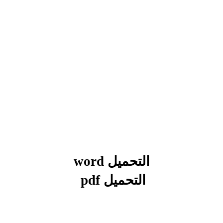
بحوث الرياضيات
بحوث التاريخ و الجغرافيا
بحوث الفيزياء و الكيمياء
بحوث العلوم الطبيعية
بحوث اللغة الفرنسية
بحوث اللغة الانجليزية
بحوث في مجالات اخرى
التحميل word
التحميل pdf