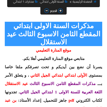
السنة الثانية ابتدائي
الصفحة الرئيسية
السنة الأولى ابتدائي
مذكرات 1 ابتدائي
الحجم
السنة الثالثة ابتدائي
السنة الرابعة ابتدائي
مذكرات السنة الاولى ابتدائي
المقطع الثامن الاسبوع الثالث عيد
السنة الخامسة ابتدائي
الاستقلال
شهادة التعليم الابتدائي
موقع المنارة التعليمي
تزيين القسم
متابعي موقع المنارة التعليمي أهلا بكم.
التعليم المتوسط
يسرنا أن نضع بين أيديكم و تحت تصرفكم ملفا خاصا
بمستوى
الأولى ابتدائي ابتدائي الجيل الثاني
، و يتعلق الأمر
السنة الاولى متوسط
بـــ
مذكرات المقطع الثامن الاسبوع الثالث
عيد الاستقلال
السنة الثانية متوسط
اللغة العربية للسنة الاولى 1 ابتدائي الجيل الثاني
. تجدونها
السنة الثالثة متوسط
ككتاب الكتروني
pdf
جاهز للتحميل. إعداد الأستاذ:
بن عبد