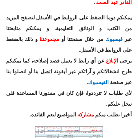
القادر عبد الصمد
.
السنة الرابعة متوسط
يمكنكم دوما الضغط على الروابط في الأسفل لتصفح المزيد
شهادة التعليم المتوسط
من الكتب و الوثائق التعليمية، و يمكنكم متابعتنا
بنك الفروض و الاختبارات
عبر
من خلال صفحتنا أو
و ذلك بالضغط
فيسبوك
مجموعتنا
محفظة الأستاذ
على الروابط في الأسفل
.
يرجى
عن أي رابط لا يعمل قصد إصلاحه، كما يمكنكم
الإبلاغ
بنك مذكرات الاستاذ
طرح انشغالاتكم و آرائكم عبر أيقونة
بنا أو اتصلوا بنا
اتصل
بنك التوزيعات الشهرية
عبر صفحة
.
الفيسبوك
دفاتر استاذ التعليم الابتدائي
لأي طلبات لا تترددوا، فإن كان في مقدورنا المساعدة فلن
نبخل عليكم
.
المسابقات المهنية
أخيرا نطلب منكم
المواضيع لتعم الفائدة.
مشاركة
البحوث الجاهزة
بحوث اللغة العربية