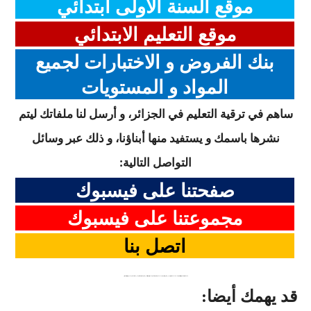
موقع السنة الأولى ابتدائي
موقع التعليم الابتدائي
بنك الفروض و الاختبارات لجميع
المواد و المستويات
ساهم في ترقية التعليم في الجزائر، و أرسل لنا ملفاتك ليتم
نشرها باسمك و يستفيد منها أبناؤنا، و ذلك عبر وسائل
التواصل التالية:
صفحتنا على فيسبوك
مجموعتنا على فيسبوك
اتصل بنا
كلمات دلالية: اختبارات السنة الاولى الثانية الثالثة الرابعة الخامسة المكيفة الجيل الثاني ابتدائي متوسط ثانوي اللغة العربية التربية الاسلامية الرياضيات التربية العلمية التربية المدنية التاريخ الجغرافيا اللغة الفرنسية التربية الفنية و التشكيلية التربية الموسيقية اللغة الانجليزية الفصل الاول الثاني الثالث الجيل الثاني
قد يهمك أيضا: