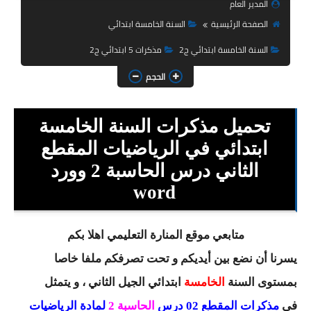
المدير العام
السنة الثانية ابتدائي
الصفحة الرئيسية
السنة الخامسة ابتدائي
السنة الثالثة ابتدائي
السنة الخامسة ابتدائي ج2
مذكرات 5 ابتدائي ج2
السنة الرابعة ابتدائي
الحجم
السنة الخامسة ابتدائي
تحميل مذكرات السنة الخامسة
شهادة التعليم الابتدائي
ابتدائي في الرياضيات المقطع
تزيين القسم
الثاني درس الحاسبة 2 وورد
word
التعليم المتوسط
السنة الاولى متوسط
متابعي موقع المنارة التعليمي اهلا بكم
السنة الثانية متوسط
يسرنا أن نضع بين أيديكم و تحت تصرفكم ملفا خاصا
بمستوى السنة
الخامسة
ابتدائي
الجيل الثاني ، و يتمثل
السنة الثالثة متوسط
في
مذكرات المقطع 02 درس
الحاسبة 2
لمادة الرياضيات