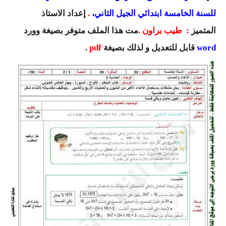
السنة الرابعة متوسط
للسنة الخامسة ابتدائي الجيل الثاني،
.
إعداد
الاستاذ
المتميز
: طيب براون .
مت هذا الملف متوفر بصيغة وورد
شهادة التعليم المتوسط
word
قابل للتعديل و لذلك بصيغة
pdf
.
بنك الفروض و الاختبارات
محفظة الأستاذ
بنك مذكرات الاستاذ
بنك التوزيعات الشهرية
دفاتر استاذ التعليم الابتدائي
المسابقات المهنية
البحوث الجاهزة
بحوث اللغة العربية