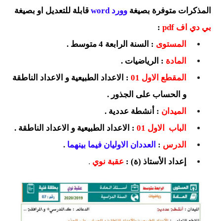
السنة الرابعة متوسط
المذكرات متوفرة بصيغة
وورد word
قابلة للتعديل او بصيغة
بي دي اف pdf
:
شهادة التعليم المتوسط
المستوى
: السنة الرابعة 4 متوسط .
بنك الفروض و الاختبارات
المادة
: الرياضيات .
محفظة الأستاذ
المقطع الاول 01
: الاعداد الطبيعية و الاعداد الناطقة
و الحساب على الجذور .
بنك مذكرات الاستاذ
الميدان
: أنشطة عددية .
بنك التوزيعات الشهرية
الباب الاول 01
: الاعداد الطبيعية و الاعداد الناطقة .
دفاتر استاذ التعليم الابتدائي
الدرس
:
العددان الاوليان فيما بينهما
.
إعداد الأستاذ (ة) :
عقبة نوي
.
المسابقات المهنية
البحوث الجاهزة
بحوث اللغة العربية