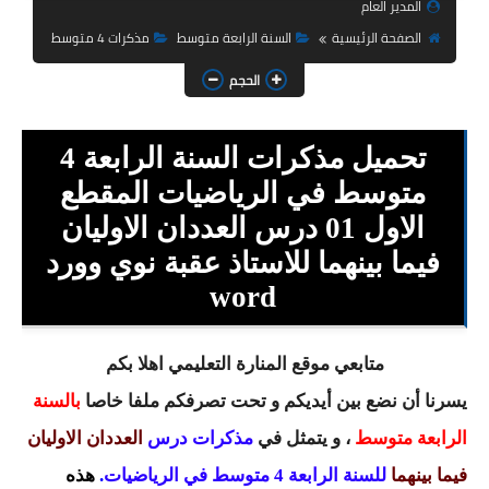
المدير العام
السنة الثانية ابتدائي
الصفحة الرئيسية
السنة الرابعة متوسط
مذكرات 4 متوسط
السنة الثالثة ابتدائي
الحجم
السنة الرابعة ابتدائي
تحميل مذكرات السنة الرابعة 4
السنة الخامسة ابتدائي
متوسط في الرياضيات المقطع
شهادة التعليم الابتدائي
الاول 01 درس العددان الاوليان
تزيين القسم
فيما بينهما للاستاذ عقبة نوي وورد
word
التعليم المتوسط
السنة الاولى متوسط
متابعي موقع المنارة التعليمي اهلا بكم
يسرنا أن نضع بين أيديكم و تحت تصرفكم ملفا خاصا
بالسنة
السنة الثانية متوسط
الرابعة متوسط
، و يتمثل في
مذكرات درس
العددان الاوليان
السنة الثالثة متوسط
فيما بينهما
للسنة الرابعة 4 متوسط في الرياضيات
.
هذه